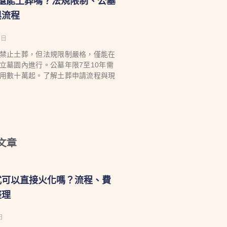
台灣還能土葬嗎？法規限制、公墓
與流程
 日
禁止土葬，但法規限制嚴格，僅能在
立墓園內進行。公墓年限7至10年需
用數十萬起。了解土葬申請流程與現
文章
式可以直接火化嗎？流程、費
整理
日