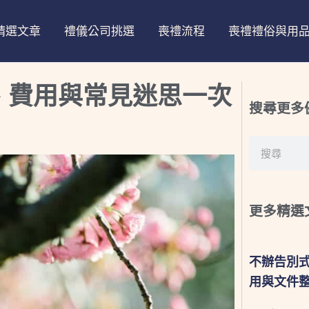
精選文章
禮儀公司挑選
喪禮流程
喪禮禮俗與用
點、費用與常見迷思一次
搜尋更多
搜
尋
更多精選
不辦告別
用與文件