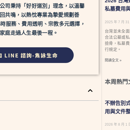
2026 
公司秉持「好好道別」理念，以溫馨
私墓費用
回共鳴，以熱忱專業為摯愛規劃善
2025 年 7 月 31
小時服務、費用透明、宗教多元選擇，
台灣並未全面
家庭走過人生最後一程。
合法公墓或私
撿骨，私墓費
行規定。
加 LINE 諮詢-雋詠生命
閱讀全文 »
本周熱門
不辦告別
用與文件
2026 年 8 月 1 