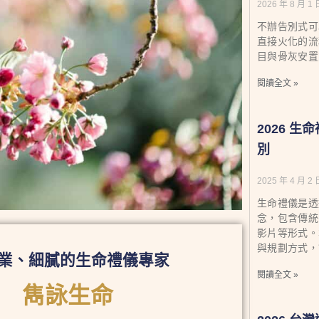
2026 年 8 月 1 
不辦告別式可
直接火化的流
目與骨灰安置
閱讀全文 »
2026 
別
2025 年 4 月 2 
生命禮儀是透
念，包含傳統
影片等形式。
與規劃方式，
業、細膩的生命禮儀專家
閱讀全文 »
雋詠生命