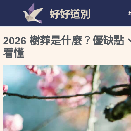
跳
好好道別
至
主
要
內
2026 樹葬是什麼？優缺
容
看懂