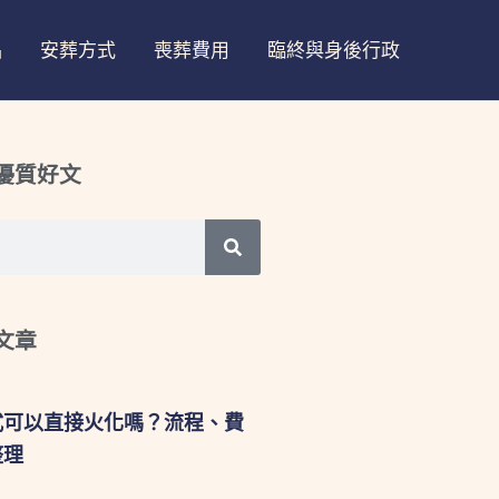
品
安葬方式
喪葬費用
臨終與身後行政
優質好文
文章
式可以直接火化嗎？流程、費
整理