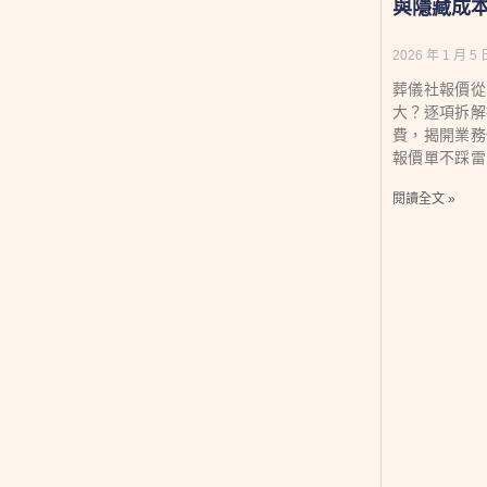
與隱藏成
2026 年 1 月 5 
葬儀社報價從 
大？逐項拆解
費，揭開業務
報價單不踩雷
閱讀全文 »