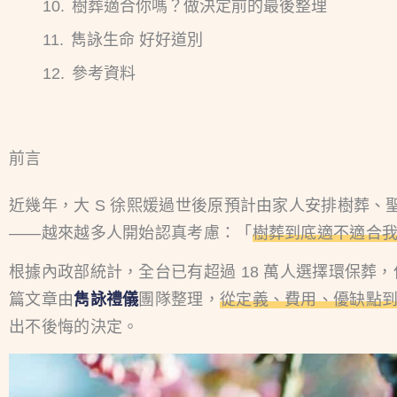
樹葬適合你嗎？做決定前的最後整理
雋詠生命 好好道別
參考資料
前言
近幾年，大 S 徐熙媛過世後原預計由家人安排樹葬、聖
——越來越多人開始認真考慮：「
樹葬到底適不適合
根據內政部統計，全台已有超過 18 萬人選擇環保葬
篇文章由
雋詠禮儀
團隊整理，
從定義、費用、優缺點
出不後悔的決定。