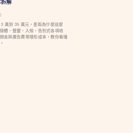
本拆解
日
3 萬到 35 萬元，差距為什麼這麼
接體、豎靈、入殮、告別式各項收
佣金與廣告費等隱形成本，教你看懂
。