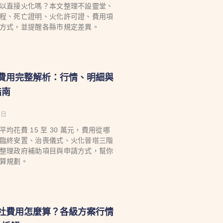
以直接火化嗎？本文整理不設靈堂、
程、死亡證明、火化許可證、費用項
方式，並提醒各縣市規定差異。
喪葬費用完整解析：行情、明細與
指南
 日
均花費 15 至 30 萬元，費用從哪
臨終安置、治喪儀式、火化晉塔三階
整理政府補助項目與申請方式，幫你
算規劃。
葬儀社費用怎麼算？各級方案行情