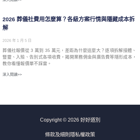
2026 葬儀社費用怎麼算？各級方案行情與隱藏成本拆
解
2026 年 1 月 5 日
葬儀社報價從 3 萬到 35 萬元，差距為什麼這麼大？逐項拆解接體、
豎靈、入殮、告別式各項收費，揭開業務佣金與廣告費等隱形成本，
教你看懂報價單不踩雷。
深入閱讀>>
Copyright © 2026 好好道別
條款及細則
隱私權政策