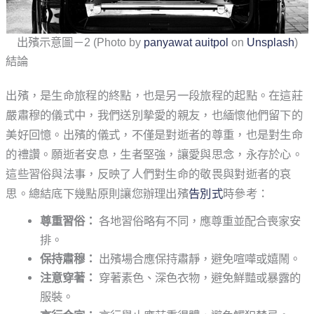
出殯示意圖－2 (Photo by
panyawat auitpol
on
Unsplash
)
結論
出殯，是生命旅程的終點，也是另一段旅程的起點。在這莊
嚴肅穆的儀式中，我們送別摯愛的親友，也緬懷他們留下的
美好回憶。出殯的儀式，不僅是對逝者的尊重，也是對生命
的禮讚。願逝者安息，生者堅強，讓愛與思念，永存於心。
這些習俗與法事，反映了人們對生命的敬畏與對逝者的哀
思。總結底下幾點原則讓您辦理出殯
告別式
時參考：
尊重習俗：
各地習俗略有不同，應尊重並配合喪家安
排。
保持肅穆：
出殯場合應保持肅靜，避免喧嘩或嬉鬧。
注意穿著：
穿著素色、深色衣物，避免鮮豔或暴露的
服裝。