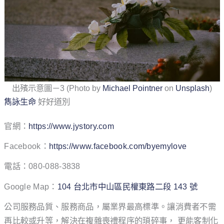
出殯示意圖－3 (Photo by
Michael Pointner
on
Unsplash
)
雋詠生命
好好道別
官網：
https://www.jystory.com
Facebook：
https://www.facebook.com/byemylove
電話：080-088-3838
Google Map：
104 台北市中山區民權東路二段 143 號
公司服務品質、服務商品，屬業界最⾼標準。讓消費者不需
再比較或升等，解決在複雜喪禮程序的瑣碎事， 更能客制化