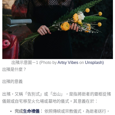
出殯示意圖－1 (Photo by
Artsy Vibes
on
Unsplash)
出殯是什麼？
出殯的意義
出殯，又稱「告別式」或「出山」，是指將逝者的靈柩從殯
儀館或自宅移至火化場或墓地的儀式。其意義在於：
完成
生命禮儀
：
依照傳統或宗教儀式，為逝者送行，