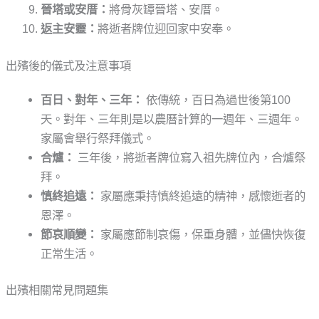
晉塔或安厝：
將骨灰罈晉塔、安厝。
返主安靈：
將逝者牌位迎回家中安奉。
出殯後的儀式及注意事項
百日、對年、三年：
依傳統，百日為過世後第100
天。對年、三年則是以農曆計算的一週年、三週年。
家屬會舉行祭拜儀式。
合爐：
三年後，將逝者牌位寫入祖先牌位內，合爐祭
拜。
慎終追遠：
家屬應秉持慎終追遠的精神，感懷逝者的
恩澤。
節哀順變：
家屬應節制哀傷，保重身體，並儘快恢復
正常生活。
出殯相關常見問題集