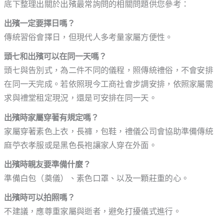
底下整理出關於出殯最常詢問的相關問題供您參考：
出殯一定要擇日嗎？
傳統習俗會擇日，但現代人多考量家屬方便性。
頭七和出殯可以在同一天嗎？
頭七與告別式，為二件不同的儀程，照傳統禮俗，不會安排
在同一天完成。若依照現今工商社會步調安排，依照家屬需
求與禮堂租定現況，還是可安排在同一天。
出殯時家屬穿著有規定嗎？
家屬穿著素色上衣，長褲，包鞋，禮儀公司會協助準備傳統
麻苧衣孝服或是黑色長袍讓家人穿在外面。
出殯時親友要準備什麼？
準備白包（奠儀）、素色口罩、以及一顆莊重的心。
出殯時可以拍照嗎？
不建議，應尊重家屬與逝者，避免打擾儀式進行。