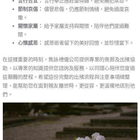
言行合宜：
言行舉止應莊重得體，避免觸犯禁忌。
節制哀傷：
儘管悲傷，仍應節制情緒，避免過度哀
慟。
關懷家屬：
給予家屬支持與關懷，陪伴他們度過難
關。
心懷感恩：
感恩逝者留下的美好回憶，並珍惜當下。
在這樣重要的時刻，雋詠禮儀公司提供專業的喪葬及出殯協
助，以專業的知識提供您諮詢及服務、以同理心陪伴您度過
這艱難的歷程。希望這份完整的出殯流程與注意事項總整
理，能幫助您在面對親友離世時，更從容、更溫暖地送別他
們。