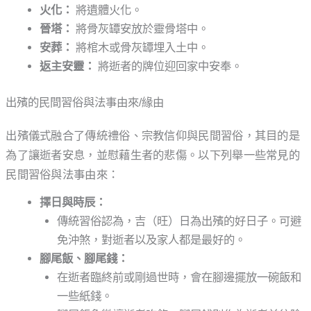
火化：
將遺體火化。
晉塔：
將骨灰罈安放於靈骨塔中。
安葬：
將棺木或骨灰罈埋入土中。
返主安靈：
將逝者的牌位迎回家中安奉。
出殯的民間習俗與法事由來/緣由
出殯儀式融合了傳統禮俗、宗教信仰與民間習俗，其目的是
為了讓逝者安息，並慰藉生者的悲傷。以下列舉一些常見的
民間習俗與法事由來：
擇日與時辰：
傳統習俗認為，吉（旺）日為出殯的好日子。可避
免沖煞，對逝者以及家人都是最好的。
腳尾飯、腳尾錢：
在逝者臨終前或剛過世時，會在腳邊擺放一碗飯和
一些紙錢。