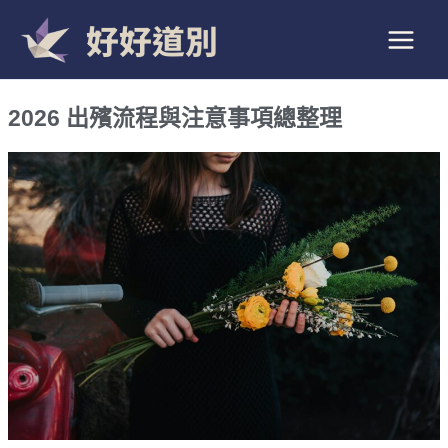
跳
好好道別
至
主
要
2026 出殯流程與注意事項總整理
內
容